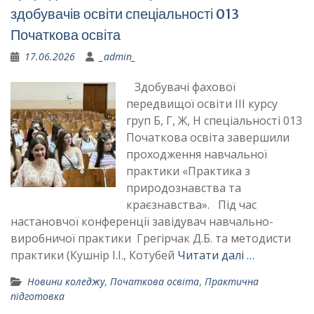
здобувачів освіти спеціальності 013
Початкова освіта
17.06.2026
_admin_
Здобувачі фахової
передвищої освіти ІІІ курсу
груп Б, Г, Ж, Н спеціальності 013
Початкова освіта завершили
проходження навчальної
практики «Практика з
природознавства та
краєзнавства». Під час
настановчої конференції завідувач навчально-
виробничої практики Грегірчак Д.Б. та методисти
практики (Кушнір І.І., Котубей
Читати далі …
Новини коледжу
,
Початкова освіта
,
Практична
підготовка