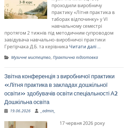
проходили виробничу
практику «Літня практика в
таборах відпочинку» у VІ
навчальному семестрі
протягом 2 тижнів під методичним супроводом
завідувача навчально-виробничої практики
Грегірчака Д.Б. та керівника
Читати далі …
Музичне мистецтво
,
Практична підготовка
Звітна конференція з виробничої практики
«Літня практика в закладах дошкільної
освіти» здобувачів освіти спеціальності А2
Дошкільна освіта
19.06.2026
_admin_
17 червня 2026 року