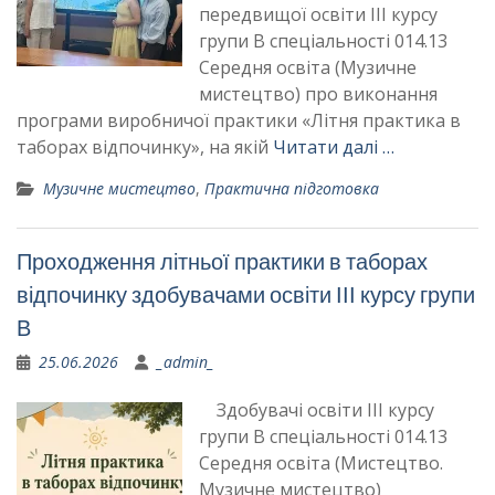
передвищої освіти ІІІ курсу
групи В спеціальності 014.13
Середня освіта (Музичне
мистецтво) про виконання
програми виробничої практики «Літня практика в
таборах відпочинку», на якій
Читати далі …
Музичне мистецтво
,
Практична підготовка
Проходження літньої практики в таборах
відпочинку здобувачами освіти ІІІ курсу групи
В
25.06.2026
_admin_
Здобувачі освіти ІІІ курсу
групи В спеціальності 014.13
Середня освіта (Мистецтво.
Музичне мистецтво)