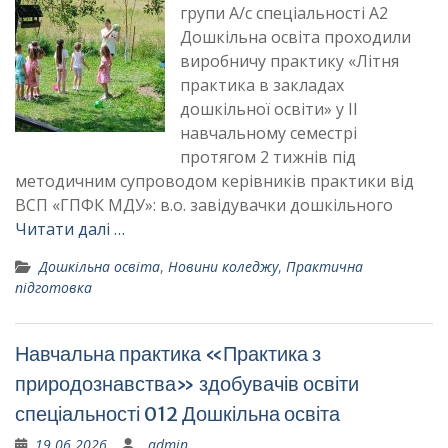
групи А/с спеціальності А2
Дошкільна освіта проходили
виробничу практику «Літня
практика в закладах
дошкільної освіти» у IІ
навчальному семестрі
протягом 2 тижнів під
методичним супроводом керівників практики від
ВСП «ГПФК МДУ»: в.о. завідувачки дошкільного
Читати далі …
Дошкільна освіта
,
Новини коледжу
,
Практична
підготовка
Навчальна практика «Практика з
природознавства» здобувачів освіти
спеціальності 012 Дошкільна освіта
19.06.2026
_admin_