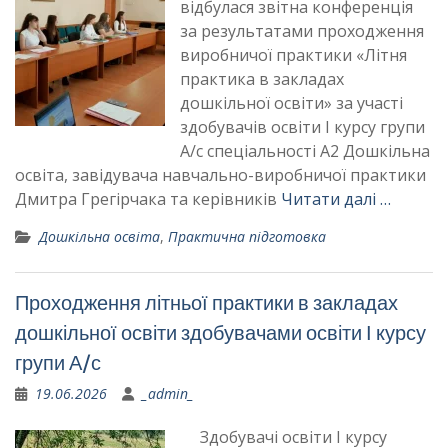
відбулася звітна конференція
за результатами проходження
виробничої практики «Літня
практика в закладах
дошкільної освіти» за участі
здобувачів освіти І курсу групи
А/с спеціальності А2 Дошкільна
освіта, завідувача навчально-виробничої практики
Дмитра Грегірчака та керівників
Читати далі …
Дошкільна освіта
,
Практична підготовка
Проходження літньої практики в закладах
дошкільної освіти здобувачами освіти І курсу
групи А/с
19.06.2026
_admin_
Здобувачі освіти І курсу