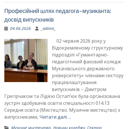
Професійний шлях педагога-музиканта:
досвід випускників
04.06.2026
_admin_
02 червня 2026 року у
Відокремленому структурному
підрозділі «Гуманітарно-
педагогічний фаховий коледж
Мукачівського державного
університету» членами сектору
працевлаштування
випускників − Дмитром
Грегірчаком та Лідією Остап’юк була організована
зустріч здобувачів освіти спеціальності 014.13
Середня освіта (Мистецтво. Музичне мистецтво) з
випускниками,
Читати далі …
Музичне мистецтво
,
Новини коледжу
,
Сектор