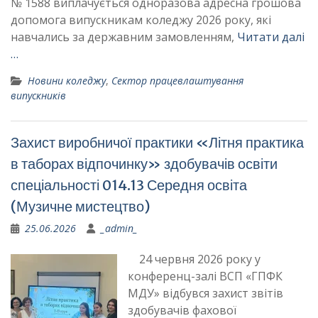
№ 1588 виплачується одноразова адресна грошова
допомога випускникам коледжу 2026 року, які
навчались за державним замовленням,
Читати далі
…
Новини коледжу
,
Сектор працевлаштування
випускників
Захист виробничої практики «Літня практика
в таборах відпочинку» здобувачів освіти
спеціальності 014.13 Середня освіта
(Музичне мистецтво)
25.06.2026
_admin_
24 червня 2026 року у
конференц-залі ВСП «ГПФК
МДУ» відбувся захист звітів
здобувачів фахової